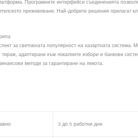
платформа. Програмните интерфейси съединенията позвол
ителското преживяване. Най-добрите решения прилагат кл
репа
спект за световната популярност на хазартната система. 
 тираж, адаптирани към локалните избори и банкови систе
инансови методи за гарантиране на лекота.
авно
3 до 5 работни дни