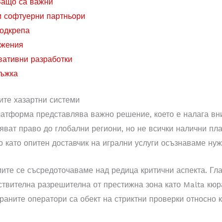
Защо са важни
и софтуерни партньори
подкрепа
ожения
вативни разработки
ръжка
ите хазартни системи
атформа представлява важно решение, което е налага вн
ряват право до глобални региони, но не всички налични п
о като опитен доставчик на игрални услуги осъзнаваме нуж
мите се съсредоточаваме над редица критични аспекта. Гл
ствителна разрешителна от престижна зона като Malta кю
ираните оператори са обект на стриктни проверки относно к