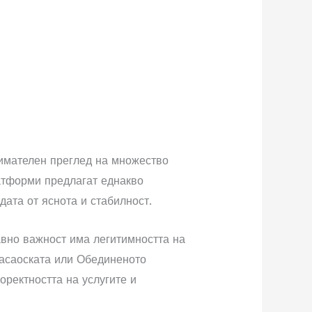
имателен преглед на множество
латформи предлагат еднакво
дата от яснота и стабилност.
авно важност има легитимността на
расаоската или Обединеното
оректността на услугите и