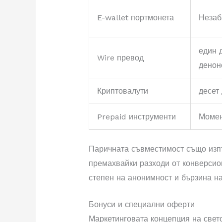
E-wallet портмонета
Незаб
един 
Wire превод
денон
Криптовалути
десет
Prepaid инструменти
Момен
Паричната съвместимост също изп
премахвайки разходи от конверсио
степен на анонимност и бързина н
Бонуси и специални оферти
Маркетинговата концепция на свет