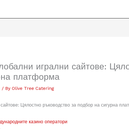
лобални игрални сайтове: Цял
урна платформа
d
/ By
Olive Tree Catering
сайтове: Цялостно ръководство за подбор на сигурна пл
дународните казино оператори