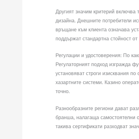
Другият значим критерий включва т
дизайна. Днешните потребители ис
връщане към клиента означава уст
поддържат стандартна стойност от 
Регулации и удостоверения: По ка
Регулаторният подход изгражда фу
установяват строги изисквания по 
хазартните системи. Казино опера
точно.
Разнообразните региони дават разл
бранша, налагаща самостоятелни о
такива сертификати разходват знач