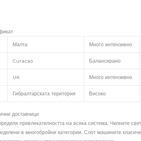
фикат
Малта
Много интензивно
Curacao
Балансирано
UK
Много интензивно
Гибралтарската територия
Високо
гични доставчици
пределя привлекателността на всяка система. Челните св
пределени в многобройни категории. Слот машините класич