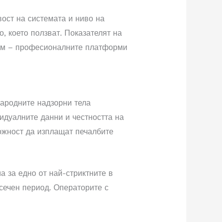
ост на системата и ниво на
, което ползват. Показателят на
дим – професионалните платформи
народните надзорни тела
идуалните данни и честността на
ожност да изплащат печалбите
а за едно от най-стриктните в
сечен период. Операторите с