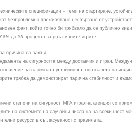
ехническите спецификации – темп на стартиране, устойчив
кат безпроблемно преживяване несвързано от устройството
ановен факт, който точно би трябвало да се публично ви
96% до 98 процента за ротативните игрите.
ква причина са важни
ндамента на сигурността между доставчик и играч. Между
отношение на паричната устойчивост, опазването на индив
торите трябва да демонстрират парична стабилност и възм
ични степени на сигурност. МГА игрална агенция се прием
дити на системите на случайни числа на на всеки шест ме
ителни ресурси в съгласуваност с правилата.