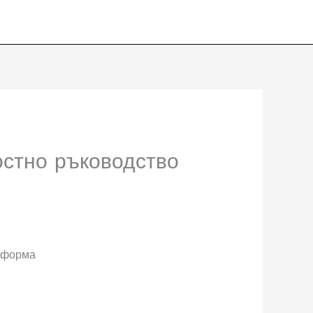
остно ръководство
атформа