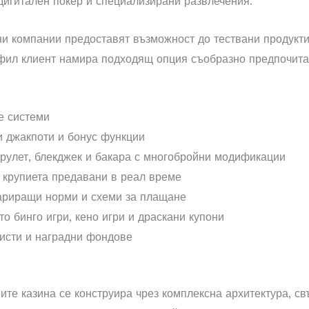
дигитален покер и специализирани развлечения.
и компании предоставят възможност до тествани продукти
офил клиент намира подходящ опция съобразно предпочита
е системи
и джакпоти и бонус функции
 рулет, блекджек и бакара с многобройни модификации
и крупиета предавани в реал време
ариращи норми и схеми за плащане
о бинго игри, кено игри и драскани купони
листи и наградни фондове
те казина се конструира чрез комплексна архитектура, с