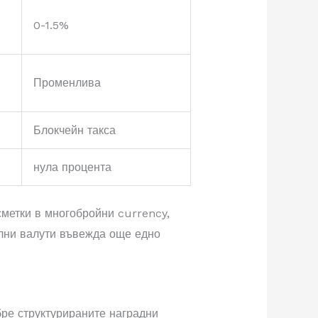
0-1.5%
Променлива
Блокчейн такса
нула процента
метки в многобройни currency,
ални валути въвежда още едно
бре структурираните наградни