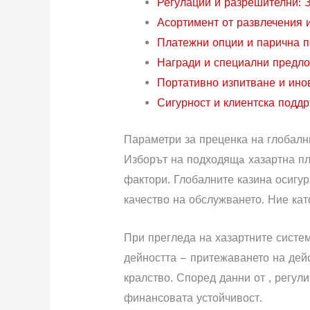
Регулации и разрешителни: 
Асортимент от развлечения 
Платежни опции и парична 
Награди и специални предл
Портативно изпитване и ино
Сигурност и клиентска подд
Параметри за преценка на глобалн
Изборът на подходящa хазартна пл
фактори. Глобалните казина осигу
качество на обслужването. Ние кат
При прегледа на хазартните систе
дейността – притежаването на дей
кралство. Според данни от , регул
финансовата устойчивост.