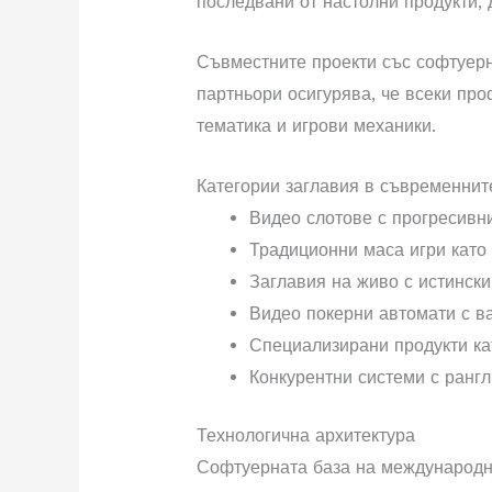
последвани от настолни продукти, 
Съвместните проекти със софтуерн
партньори осигурява, че всеки пр
тематика и игрови механики.
Категории заглавия в съвременнит
Видео слотове с прогресивн
Традиционни маса игри като
Заглавия на живо с истинск
Видео покерни автомати с в
Специализирани продукти кат
Конкурентни системи с ранг
Технологична архитектура
Софтуерната база на международни