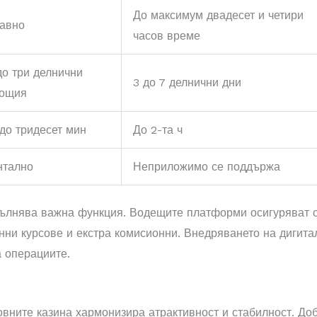
До максимум двадесет и четири
авно
часов време
до три делнични
3 до 7 делнични дни
ощия
 до тридесет мин
До 2-та ч
тално
Неприложимо се поддържа
ълнява важна функция. Водещите платформи осигуряват с
нни курсове и екстра комисионни. Внедряването на дигит
а операциите.
овните казина хармонизира атрактивност и стабилност. До